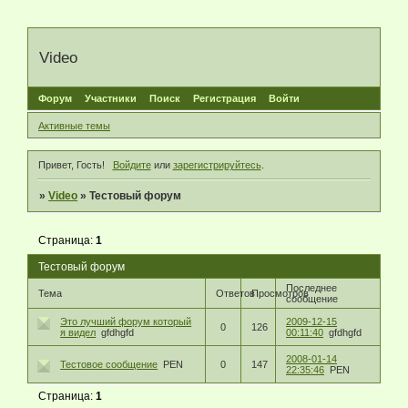
Video
Форум
Участники
Поиск
Регистрация
Войти
Активные темы
Привет, Гость!
Войдите
или
зарегистрируйтесь
.
»
Video
»
Тестовый форум
Страница:
1
Тестовый форум
Последнее
Тема
Ответов
Просмотров
сообщение
Это лучший форум который
2009-12-15
0
126
я видел
gfdhgfd
00:11:40
gfdhgfd
2008-01-14
Тестовое сообщение
PEN
0
147
22:35:46
PEN
Страница:
1