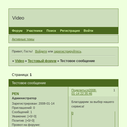
Video
Форум
Участники
Поиск
Регистрация
Войти
Активные темы
Привет, Гость!
Войдите
или
зарегистрируйтесь
.
»
Video
»
Тестовый форум
»
Тестовое сообщение
Страница:
1
Тестовое сообщение
Поделиться
2008-
1
PEN
01-14 22:35:46
Администратор
Благодарим за выбор нашего
Зарегистрирован
: 2008-01-14
сервиса!
Приглашений:
0
Сообщений:
1
0
Уважение:
[+0/-0]
Позитив:
[+0/-0]
Провел на форуме: